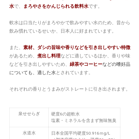
水
で、
まろやさをかんじられる飲料水
です。
軟水は口当たりがまろやかで飲みやすい水のため、昔から
飲み慣れているせいか、日本人に好まれています。
また、
素材、ダシの旨味や香りなどを引き出しやすい特徴
があるため、
煮出し料理
などに適しているほか、香りや味
などを引き出しやすいため、
緑茶やコーヒー
などの嗜好品
についても、適した水
とされています。
それぞれの香りとうまみがストレートに引き出されます。
泉せせらぎ
硬度6の超軟水
塩素・ミネラルを含まず無味無臭
水道水
日本全国平均硬度50.916ｍg/L