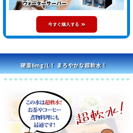
今すぐ購入する
硬度6mg/L！ まろやかな超軟水！