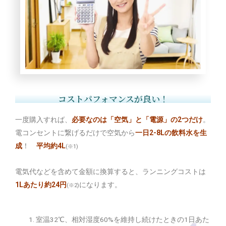
コストパフォマンスが良い！
一度購入すれば、
必要なのは「空気」と「電源」の2つだけ
。
電コンセントに繋げるだけで空気から
一日2-8Lの飲料水を生
成
！
平均約4L
(※1)
電気代などを含めて金額に換算すると、ランニングコストは
1Lあたり約24円
になります。
(※2)
室温32℃、相対湿度60%を維持し続けたときの1日あた