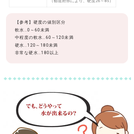
（都道府県により、硬度26～85）
【参考】硬度の値別区分
軟水…0～60未満
中程度の軟水…60～120未満
硬水…120～180未満
非常な硬水…180以上