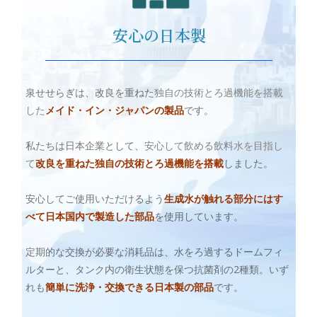
安心の日本製
泉せせらぎは、改良を重ねた
独自の技術とろ過機能を搭載
した
メイド・イン・ジャパンの製品
です。
私たちは日本企業として、
安心して飲める飲料水を目指し
て
改良を重ねた独自の技術とろ過機能
を搭載
しました。
安心してご使用いただけるよう
生成水が触れる部分にはす
べて日本国内で製造した部品
を使用しています。
定期的な交換が必要な消耗品は、水をろ過するドームフィ
ルターと、タンク内の衛生状態を保つ抗菌剤の2種類。いず
れも
簡単に洗浄・交換できる日本製の部品
です。