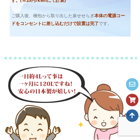
す。(※25円/kwhにて計算)
ご購入後、梱包から取り出した泉せせらぎ
本体の電源コー
ドをコンセントに差し込むだけで設置は完了
です。