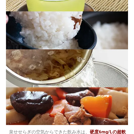
泉せせらぎの空気からできた飲み水は、
硬度6mg/Lの超軟