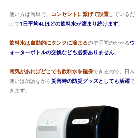
使い方は簡単で、
コンセントに繋げて設置
しているだ
けで
1日平均4Lほどの飲料水が溜まり続けます
。
飲料水は自動的にタンクに溜まる
ので手間のかかる
ウ
ォーターボトルの交換なども必要ありません
。
電気があればどこでも飲料水を確保
できるので、日常
使いは勿論ながら
災害時の防災グッズとしても活躍
で
きます。